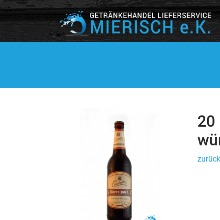
20
wü
zurück