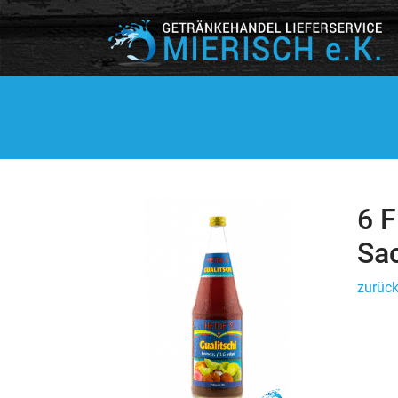
6 F
Sa
zurück