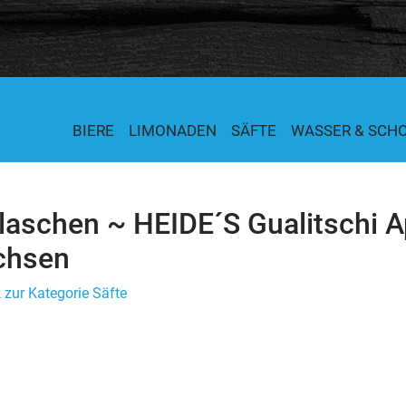
BIERE
LIMONADEN
SÄFTE
WASSER & SCH
laschen ~ HEIDE´S Gualitschi A
chsen
 zur Kategorie Säfte