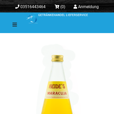
03516443464
(0)
Anmeldung