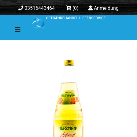
03516443464
(0)
Anmeldung