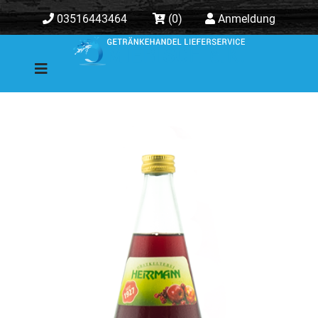
03516443464
(0)
Anmeldung