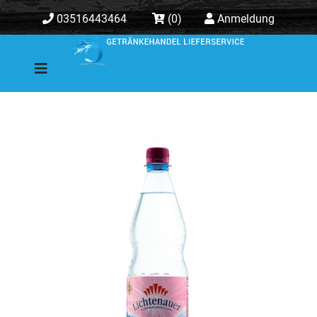
03516443464
(0)
Anmeldung