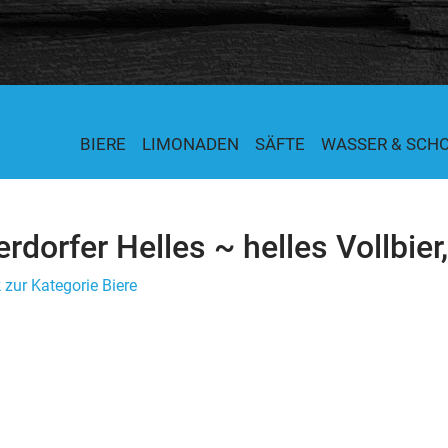
BIERE
LIMONADEN
SÄFTE
WASSER & SCH
rdorfer Helles ~ helles Vollbier
 zur Kategorie Biere