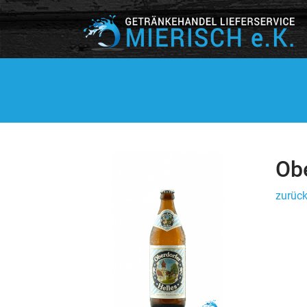
Obe
zurück