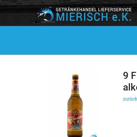
9 F
alk
zurück