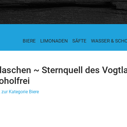
BIERE
LIMONADEN
SÄFTE
WASSER & SCH
laschen ~ Sternquell des Vogtl
oholfrei
 zur Kategorie Biere