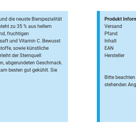
 und die neuste Bierspezialität
Produkt Infor
steht zu 35 % aus hellem
Versand
nd, fruchtigen
Pfand
nsaft und Vitamin C. Bewusst
Inhalt
toffe, sowie künstliche
EAN
leiht der Sternquell
Hersteller
den, abgerundeten Geschmack.
 am besten gut gekühlt. Sie
Bitte beachten 
stehenden Anga