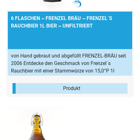
6 FLASCHEN ~ FRENZEL BRÄU ~ FRENZEL´S
RAUCHBIER 1L BIER ~ UNFILTRIERT
von Hand gebraut und abgefüllt FRENZEL-BRÄU seit
2006 Entdecke den Geschmack von Frenzel´s
Rauchbier mit einer Stammwürze von 15,0°P 1l
Flasche mit einem Alkoholgehalt von 5,8% Vol
Frenzel´s Rauchbier erhält seinen charakteristischen
Produkt
Geschmack durch die im Bier enthaltenen Aromen
des Rauchmalzes. Durch den dezenten Anteil dieser
Zutat gehört es eher zu den milderen Rauchbieren.
Zutaten: Wasser, Gerstenmalz, Hopfen, untergärige
Hefe