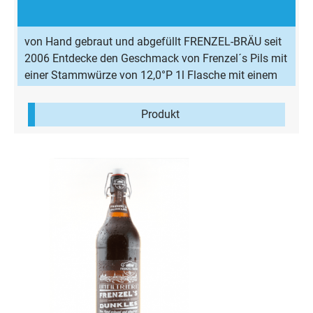
von Hand gebraut und abgefüllt FRENZEL-BRÄU seit
2006 Entdecke den Geschmack von Frenzel´s Pils mit
einer Stammwürze von 12,0°P 1l Flasche mit einem
Alkoholgehalt von 4,8% Vol. Unfiltriert und süffig im
Geschmack, zeichnet es sich durch die herbe Eigenart
Produkt
eines Pils-Bieres aus. Es bewahrt zudem durch seine
natürliche Herstellung alle ursprünglichen
Inhaltsstoffe. Zutaten: Wasser, Gerstenmalz, Hopfen,
untergärige Hefe