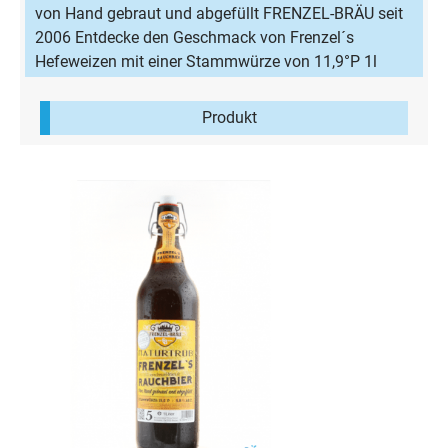
von Hand gebraut und abgefüllt FRENZEL-BRÄU seit
2006 Entdecke den Geschmack von Frenzel´s
Hefeweizen mit einer Stammwürze von 11,9°P 1l
Flasche mit einem Alkoholgehalt von 4,7% Vol Ein
Weizenbier mit feinen Bananenaromen und den
Produkt
daraus hervorgehenden sommerlich frischen
Charakter. Zutaten: Wasser, Gerstenmalz, Hopfen,
untergärige Hefe