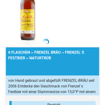
6 FLASCHEN ~ FRENZEL BRÄU ~ FRENZEL´S
FESTBIER ~ NATURTRÜB
von Hand gebraut und abgefüllt FRENZEL-BRÄU seit
2006 Entdecke den Geschmack von Frenzel´s
Festbier mit einer Stammwürze von 15,0°P mit einem
Alkoholgehalt von 5,9% Vol Frenzel´s Festbier ist ein
untergäriges Vollbier gehaltvollen Geschmacks.
Produkt