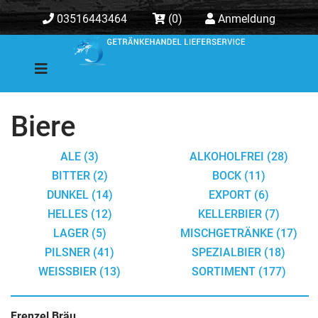
03516443464
(0)
Anmeldung
Biere
ALE (3)
ALKOHOLFREI (28)
BITTER (2)
BOCK (11)
DUNKEL (14)
EXPORT (6)
HELLES (12)
KELLERBIER (7)
LAGER (5)
MISCHGETRÄNKE (17)
PILSNER (41)
SPEZIALBIER (18)
WEISSBIER (13)
SORTIMENT (177)
Frenzel Bräu