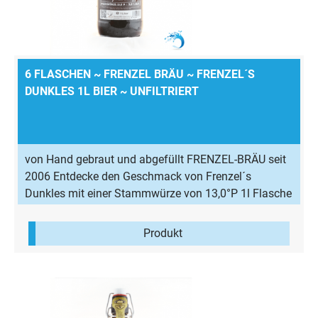
6 FLASCHEN ~ FRENZEL BRÄU ~ FRENZEL´S
DUNKLES 1L BIER ~ UNFILTRIERT
von Hand gebraut und abgefüllt FRENZEL-BRÄU seit
2006 Entdecke den Geschmack von Frenzel´s
Dunkles mit einer Stammwürze von 13,0°P 1l Flasche
mit einem Alkoholgehalt von 5,0% Vol Frenzel´s
Dunkles vereint leichte Röstnoten und feines
Produkt
Karamellaroma zu einem vollmundig malzigen Bier
dezenter Süße. Zutaten: Wasser, Gerstenmalz,
Hopfen, untergärige Hefe