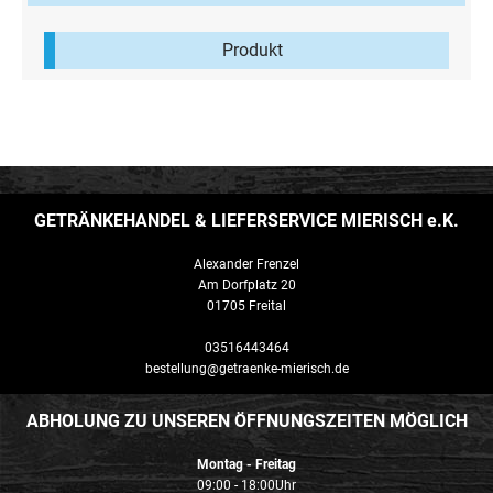
Flasche mit einem Alkoholgehalt von 6,4% Vol
Frenzel´s Tyranno Saurator ist ein dunkles,
Produkt
vollmundiges Bockbier mit kräftigem Malzaromen.
Das Starkbier erhielt seinen Namen in Anlehnung an
die im Saurierpark Kleinwelka ausgestellten
Urzeitwesen. Zutaten: Wasser, Gerstenmalz, Hopfen,
untergärige Hefe
GETRÄNKEHANDEL & LIEFERSERVICE MIERISCH e.K.
Alexander Frenzel
Am Dorfplatz 20
01705 Freital
03516443464
bestellung@getraenke-mierisch.de
ABHOLUNG ZU UNSEREN ÖFFNUNGSZEITEN MÖGLICH
Montag - Freitag
09:00 - 18:00Uhr