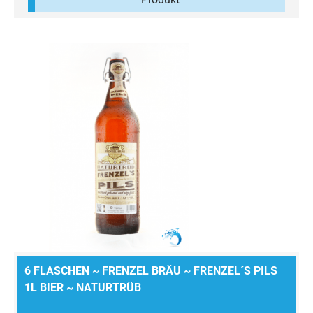
Traditionell auch Märzenbier genannt, zeichnet es
sich durch seinen, die Haltbarkeit fördernden, leicht
erhöhten Alkoholgehalt aus, behält jedoch seinen
typisch süffigen Charakter bei. Zutaten: Wasser,
Gerstenmalz, Hopfen, untergärige Hefe
6 FLASCHEN ~ FRENZEL BRÄU ~ FRENZEL´S PILS
1L BIER ~ NATURTRÜB