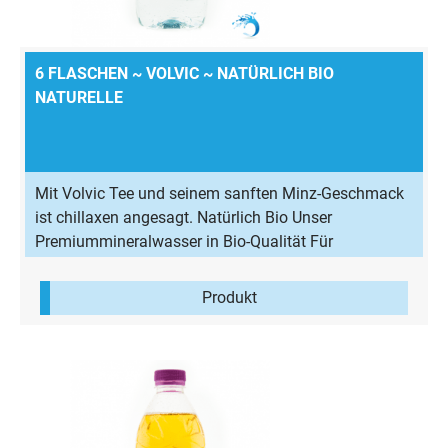
6 FLASCHEN ~ VOLVIC ~ NATÜRLICH BIO
NATURELLE
Mit Volvic Tee und seinem sanften Minz-Geschmack
ist chillaxen angesagt. Natürlich Bio Unser
Premiummineralwasser in Bio-Qualität Für
Babynahrung geeignet Das bestätigen regelmäßige
Kontrollen des SGS INSTITUT FRESENIUS
Produkt
Vereinfachtes Öffnen Der Komfort-Deckel mit
Gummifassung macht das Öffnen kinderleicht