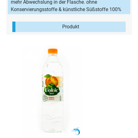
mehr Abwechslung in der Flasche. ohne
Konservierungsstoffe & künstliche Süßstoffe 100%
natürliches Aroma wenig Kalorien
Produkt