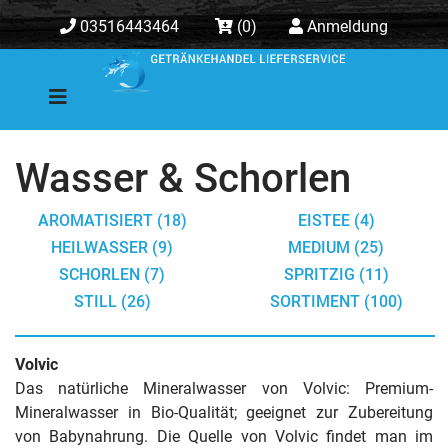
03516443464
(0)
Anmeldung
Wasser & Schorlen
AROMATISIERT (18)
EISTEE (4)
HEILWASSER (9)
MEDIUM (25)
SCHORLEN (7)
SPRITZIG (11)
STILL (26)
SORTIMENT (100)
Volvic
Das natürliche Mineralwasser von Volvic: Premium-
Mineralwasser in Bio-Qualität; geeignet zur Zubereitung
von Babynahrung. Die Quelle von Volvic findet man im